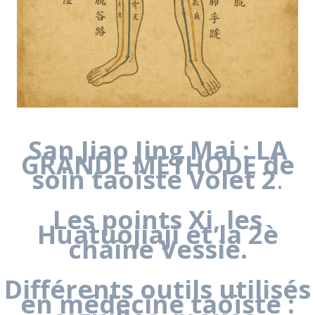
San Jiao Jing Mai : LA
GRANDE METHODE de
soin taoïste Volet 2
.
Les points Xi, les
Huatuojiaji et la 2è
chaîne Vessie.
Différents outils utilisés
en médecine taoïste :