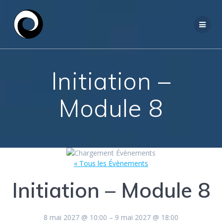
Passer
au
contenu
Initiation –
Module 8
« Tous les Évènements
Initiation – Module 8
8 mai 2027
@
10:00
–
9 mai 2027
@
18:00