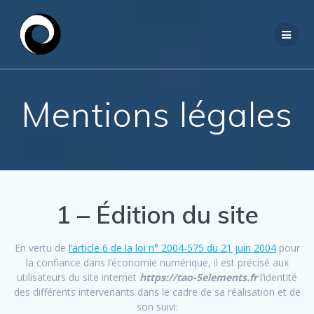
Passer
au
contenu
Mentions légales
1 – Édition du site
En vertu de
l’article 6 de la loi n° 2004-575 du 21 juin 2004
pour
la confiance dans l’économie numérique, il est précisé aux
utilisateurs du site internet
https://tao-5elements.fr
l’identité
des différents intervenants dans le cadre de sa réalisation et de
son suivi: