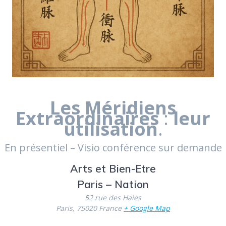
Les Méridiens
Extraordinaires
:
leur
utilisation
.
En présentiel – Visio conférence sur demande
Arts et Bien-Etre
Paris – Nation
52 rue des Haies
Paris
,
75020
France
+ Google Map