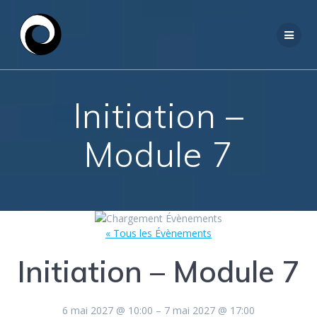
Passer
au
contenu
Initiation –
Module 7
« Tous les Évènements
Initiation – Module 7
6 mai 2027
@
10:00
–
7 mai 2027
@
17:00