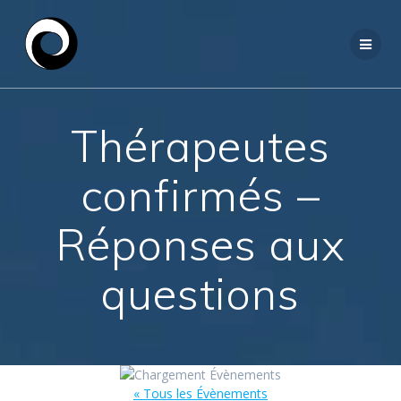
Passer
au
contenu
Thérapeutes
confirmés –
Réponses aux
questions
« Tous les Évènements