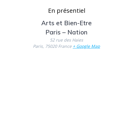
En présentiel
Arts et Bien-Etre
Paris – Nation
52 rue des Haies
Paris
,
75020
France
+ Google Map