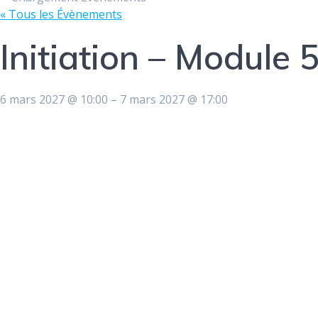
« Tous les Évènements
Initiation – Module 
6 mars 2027
@
10:00
–
7 mars 2027
@
17:00